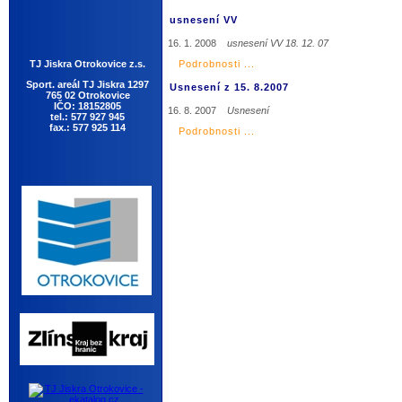
usnesení VV
16. 1. 2008
usnesení VV 18. 12. 07
TJ Jiskra Otrokovice z.s.
Podrobnosti ...
Sport. areál TJ Jiskra 1297
Usnesení z 15. 8.2007
765 02 Otrokovice
IČO: 18152805
16. 8. 2007
Usnesení
tel.: 577 927 945
fax.: 577 925 114
Podrobnosti ...